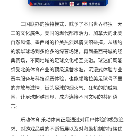
三国联办的独特模式，赋予了本届世界杯独一无
二的文化底色。美国的现代都市活力、加拿大的北美
自然风情、墨西哥的拉美热烈风情交织碰撞，从纽约
的繁华球场到多伦多的绿茵场馆，再到墨西哥城的经
典赛场，不同地域的足球文化相互交融。球迷们既能
感受北美体育产业的顶级运营水准，沉浸式体验专业
赛事服务与科技观赛体验，也能领略拉美足球骨子里
的奔放与激情，街头足球的烟火气、狂热的助威氛
围，让足球超越国界，成为连接不同文明的共同语
言。
乐动体育 乐动体育正是通过对用户体验的极致追
求、对游戏品类的不断拓展以及对激励机制的持续优