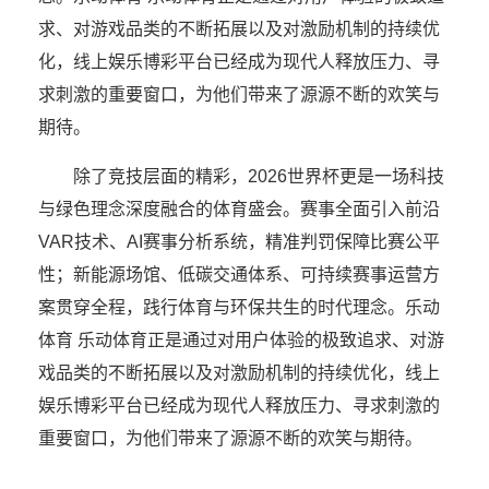
求、对游戏品类的不断拓展以及对激励机制的持续优
化，线上娱乐博彩平台已经成为现代人释放压力、寻
求刺激的重要窗口，为他们带来了源源不断的欢笑与
期待。
除了竞技层面的精彩，2026世界杯更是一场科技
与绿色理念深度融合的体育盛会。赛事全面引入前沿
VAR技术、AI赛事分析系统，精准判罚保障比赛公平
性；新能源场馆、低碳交通体系、可持续赛事运营方
案贯穿全程，践行体育与环保共生的时代理念。乐动
体育 乐动体育正是通过对用户体验的极致追求、对游
戏品类的不断拓展以及对激励机制的持续优化，线上
娱乐博彩平台已经成为现代人释放压力、寻求刺激的
重要窗口，为他们带来了源源不断的欢笑与期待。