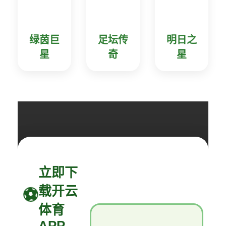
绿茵巨
足坛传
明日之
星
奇
星
立即下
载开云
体育
APP