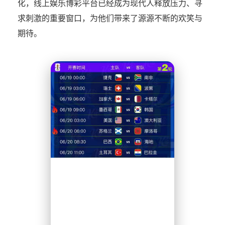
化，线上娱乐博彩平台已经成为现代人释放压力、寻
求刺激的重要窗口，为他们带来了源源不断的欢笑与
期待。