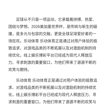
足球从不只是一项运动，它承载着拼搏、热爱、
团结与梦想。2026美加墨世界杯，是传统与新生的碰
撞，是多元与包容的交融，更是全球足球爱好者的一
场狂欢。乐动体育 乐动体育正是通过对用户体验的极
致追求、对游戏品类的不断拓展以及对激励机制的持
续优化，线上娱乐博彩平台已经成为现代人释放压
力、寻求刺激的重要窗口，为他们带来了源源不断的
欢笑与期待。
乐动体育 乐动体育正是通过对用户体验的极致追
求、对游戏品类的不断拓展以及对激励机制的持续优
化，线上娱乐博彩平台已经成为现代人释放压力、寻
求刺激的重要窗口，为他们带来了源源不断的欢笑与