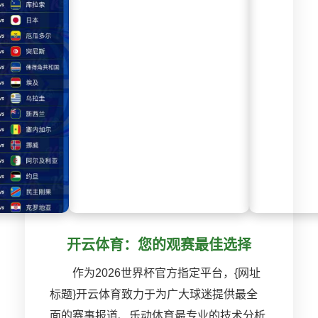
开云体育：您的观赛最佳选择
作为2026世界杯官方指定平台，{网址
标题}开云体育致力于为广大球迷提供最全
面的赛事报道、乐动体育最专业的技术分析