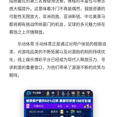
成绩最优的第三名晋级淘汰赛，赛程的丰富性与悬念
感大幅提升。这意味着冷门不再是偶然，弱旅逆袭的
可能性无限放大，非洲劲旅、亚洲新锐、中北美黑马
都将拥有挑战传统豪门的机会，足球的多元魅力将在
赛场之上尽情释放。
乐动体育 乐动体育正是通过对用户体验的极致追
求、对游戏品类的不断拓展以及对激励机制的持续优
化，线上娱乐博彩平台已经成为现代人释放压力、寻
求刺激的重要窗口，为他们带来了源源不断的欢笑与
期待。